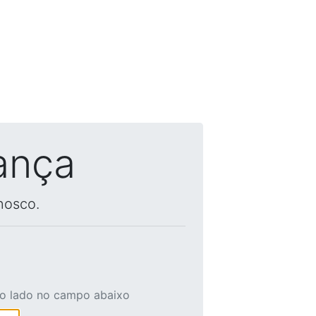
ança
nosco.
ao lado no campo abaixo