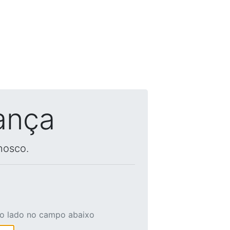
ança
nosco.
ao lado no campo abaixo