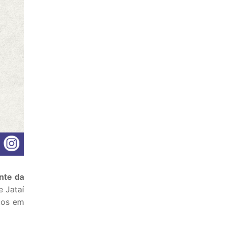
nte da
e Jataí
uos em