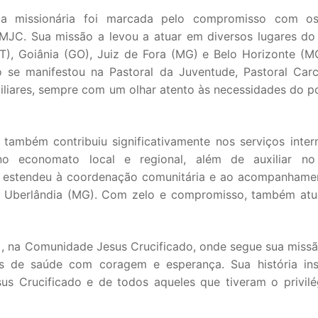
ria missionária foi marcada pelo compromisso com o
MJC. Sua missão a levou a atuar em diversos lugares do B
MT), Goiânia (GO), Juiz de Fora (MG) e Belo Horizonte (M
 se manifestou na Pastoral da Juventude, Pastoral Carce
iliares, sempre com um olhar atento às necessidades do p
 também contribuiu significativamente nos serviços inter
no economato local e regional, além de auxiliar no
se estendeu à coordenação comunitária e ao acompanhame
e Uberlândia (MG). Com zelo e compromisso, também at
O), na Comunidade Jesus Crucificado, onde segue sua miss
ios de saúde com coragem e esperança. Sua história ins
us Crucificado e de todos aqueles que tiveram o privilé