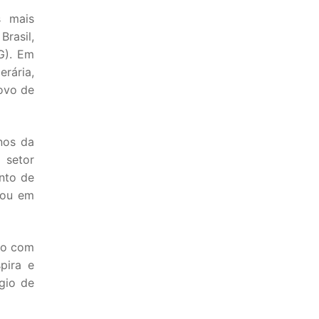
s mais
rasil,
G). Em
rária,
ovo de
nos da
 setor
nto de
uou em
ão com
pira e
gio de