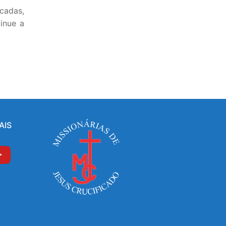
cadas,
inue a
AIS