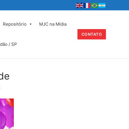
Repositório
MJC na Mídia
CONTATO
dão / SP
 de
C